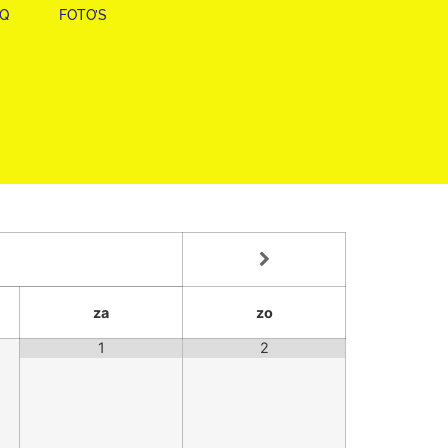
AQ
FOTO’S
za
zo
1
2