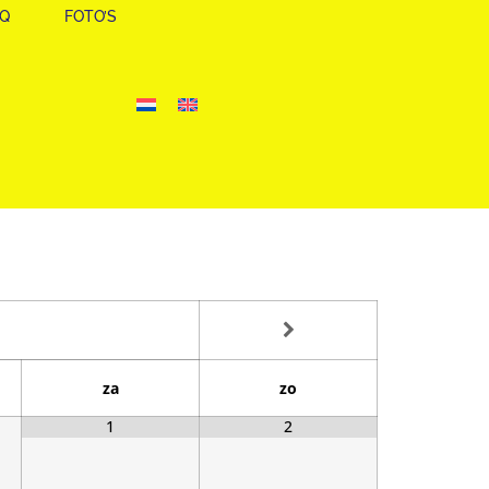
AQ
FOTO’S
za
zo
1
2