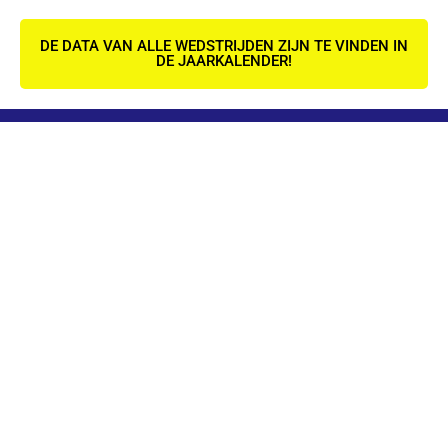
DE DATA VAN ALLE WEDSTRIJDEN ZIJN TE VINDEN IN
DE JAARKALENDER!
CONTACT
PRIVACYBELEID
ALGEMENE
VOORWAARDEN